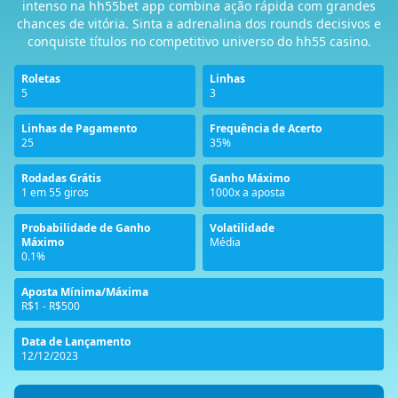
intenso na hh55bet app combina ação rápida com grandes
chances de vitória. Sinta a adrenalina dos rounds decisivos e
conquiste títulos no competitivo universo do hh55 casino.
Roletas
Linhas
5
3
Linhas de Pagamento
Frequência de Acerto
25
35%
Rodadas Grátis
Ganho Máximo
1 em 55 giros
1000x a aposta
Probabilidade de Ganho
Volatilidade
Máximo
Média
0.1%
Aposta Mínima/Máxima
R$1 - R$500
Data de Lançamento
12/12/2023