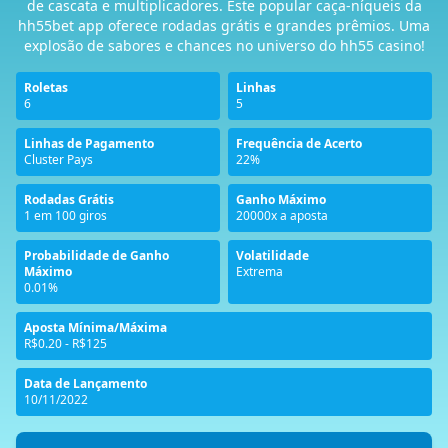
de cascata e multiplicadores. Este popular caça-níqueis da
hh55bet app oferece rodadas grátis e grandes prêmios. Uma
explosão de sabores e chances no universo do hh55 casino!
Roletas
Linhas
6
5
Linhas de Pagamento
Frequência de Acerto
Cluster Pays
22%
Rodadas Grátis
Ganho Máximo
1 em 100 giros
20000x a aposta
Probabilidade de Ganho
Volatilidade
Máximo
Extrema
0.01%
Aposta Mínima/Máxima
R$0.20 - R$125
Data de Lançamento
10/11/2022